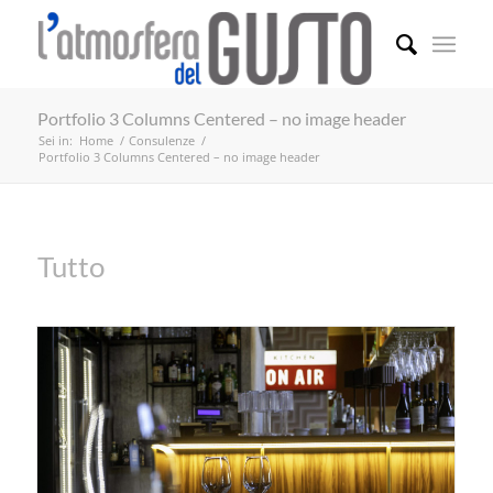
Portfolio 3 Columns Centered – no image header
Sei in:
Home
/
Consulenze
/
Portfolio 3 Columns Centered – no image header
Tutto