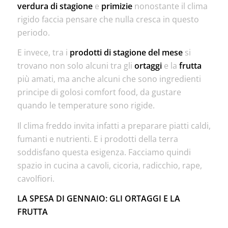
verdura di stagione
e
primizie
nonostante il clima
rigido faccia pensare che nulla cresca in questo
periodo.
E invece, tra i
prodotti di stagione del mese
si
trovano non solo alcuni tra gli
ortaggi
e la
frutta
più amati, ma anche alcuni che sono ingredienti
principe di golosi comfort food, da gustare
quando le temperature sono rigide.
Il clima freddo invita infatti a preparare piatti caldi,
fumanti e nutrienti. E i prodotti della terra
soddisfano questa esigenza. Facciamo quindi
spazio in cucina a cavoli, cicoria, radicchio, rape,
cavolfiori.
LA SPESA DI GENNAIO: GLI ORTAGGI E LA
FRUTTA