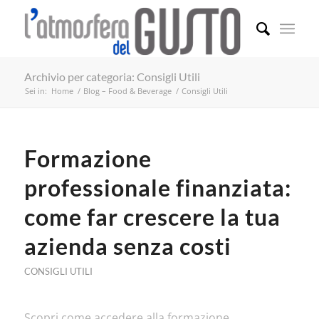
Archivio per categoria: Consigli Utili
Sei in:
Home
/
Blog – Food & Beverage
/
Consigli Utili
Formazione
professionale finanziata:
come far crescere la tua
azienda senza costi
CONSIGLI UTILI
Scopri come accedere alla formazione