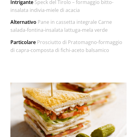
Intrigante
Speck del Tirolo – formaggio bitto-
insalata indivia-miele di acacia
Alternativo
Pane in cassetta integrale Carne
salada-fontina-insalata lattuga-mela verde
Particolare
Prosciutto di Pratomagno-formaggio
di capra-composta di fichi-aceto balsamico