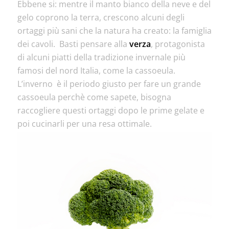
Ebbene si: mentre il manto bianco della neve e del
gelo coprono la terra, crescono alcuni degli
ortaggi più sani che la natura ha creato: la famiglia
dei cavoli. Basti pensare alla
verza
, protagonista
di alcuni piatti della tradizione invernale più
famosi del nord Italia, come la cassoeula.
L’inverno è il periodo giusto per fare un grande
cassoeula perchè come sapete, bisogna
raccogliere questi ortaggi dopo le prime gelate e
poi cucinarli per una resa ottimale.