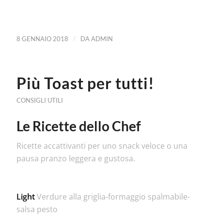
/
8 GENNAIO 2018
DA
ADMIN
Più Toast per tutti!
CONSIGLI UTILI
Le Ricette dello Chef
Ricette accattivanti per uno snack veloce o una
pausa pranzo leggera e gustosa.
Light
Verdure alla griglia-formaggio spalmabile-
salsa pesto