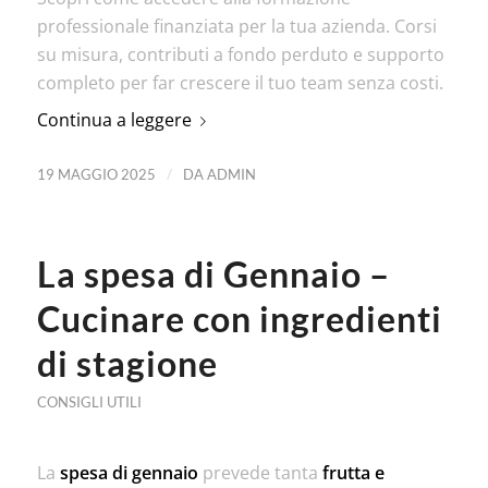
professionale finanziata per la tua azienda. Corsi
su misura, contributi a fondo perduto e supporto
completo per far crescere il tuo team senza costi.
Continua a leggere
/
19 MAGGIO 2025
DA
ADMIN
La spesa di Gennaio –
Cucinare con ingredienti
di stagione
CONSIGLI UTILI
La
spesa di gennaio
prevede tanta
frutta e