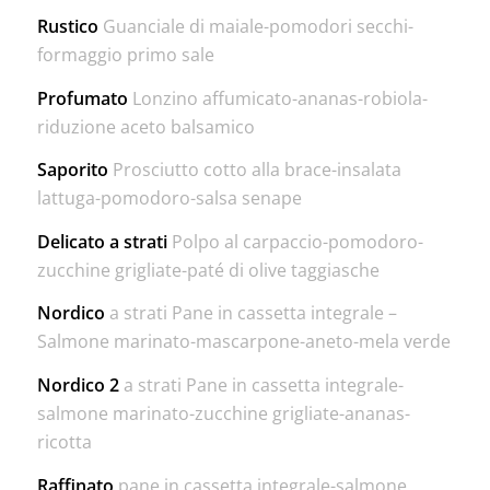
Rustico
Guanciale di maiale-pomodori secchi-
formaggio primo sale
Profumato
Lonzino affumicato-ananas-robiola-
riduzione aceto balsamico
Saporito
Prosciutto cotto alla brace-insalata
lattuga-pomodoro-salsa senape
Delicato a strati
Polpo al carpaccio-pomodoro-
zucchine grigliate-paté di olive taggiasche
Nordico
a strati Pane in cassetta integrale –
Salmone marinato-mascarpone-aneto-mela verde
Nordico 2
a strati Pane in cassetta integrale-
salmone marinato-zucchine grigliate-ananas-
ricotta
Raffinato
pane in cassetta integrale-salmone