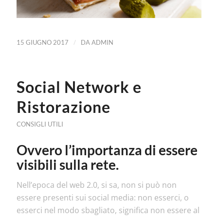
/
15 GIUGNO 2017
DA
ADMIN
Social Network e
Ristorazione
CONSIGLI UTILI
Ovvero l’importanza di essere
visibili sulla rete.
Nell’epoca del web 2.0, si sa, non si può non
essere presenti sui social media: non esserci, o
esserci nel modo sbagliato, significa non essere al